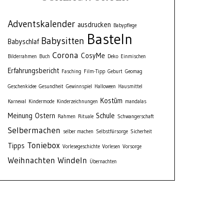
Adventskalender
ausdrucken
Babypflege
Basteln
Babysitten
Babyschlaf
Corona
CosyMe
Bilderrahmen
Buch
Deko
Einmischen
Erfahrungsbericht
Fasching
Film-Tipp
Geburt
Geomag
Geschenkidee
Gesundheit
Gewinnspiel
Halloween
Hausmittel
Kostüm
Karneval
Kindermode
Kinderzeichnungen
mandalas
Meinung
Ostern
Schule
Rahmen
Rituale
Schwangerschaft
Selbermachen
selber machen
Selbstfürsorge
Sicherheit
Toniebox
Tipps
Vorlesegeschichte
Vorlesen
Vorsorge
Weihnachten
Windeln
Übernachten