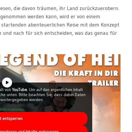
rwesen, die davon träumen, ihr Land zurückzuerobern.
aufgenommen werden kann, wird er von einem
n startenden abenteuerlichen Reise mit dem Konzept
 und nach für sich entscheiden, was das genau für
alt von
YouTube
. Um auf den eigentlichen Inhalt
läche unten. Bitte beachten Sie, dass dabei Daten
r weitergegeben werden.
Informationen
lt entsperren
kzeptieren und Inhalte entsperren