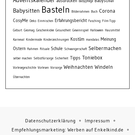
ausdrucken
Babyschlaf
Babypflege
Basteln
Babysitten
Corona
Bilderrahmen
Buch
CosyMe
Erfahrungsbericht
Deko
Einmischen
Fasching
Film-Tipp
Geburt
Geomag
Geschenkidee
Gesundheit
Gewinnspiel
Halloween
Hausmittel
Kostüm
Meinung
Karneval
Kindermode
Kinderzeichnungen
mandalas
Selbermachen
Ostern
Schule
Rahmen
Rituale
Schwangerschaft
Toniebox
Tipps
selber machen
Selbstfürsorge
Sicherheit
Weihnachten
Windeln
Vorlesegeschichte
Vorlesen
Vorsorge
Übernachten
Datenschutzerklärung
Impressum
Empfehlungsmarketing: Werben auf Enkelkind.de