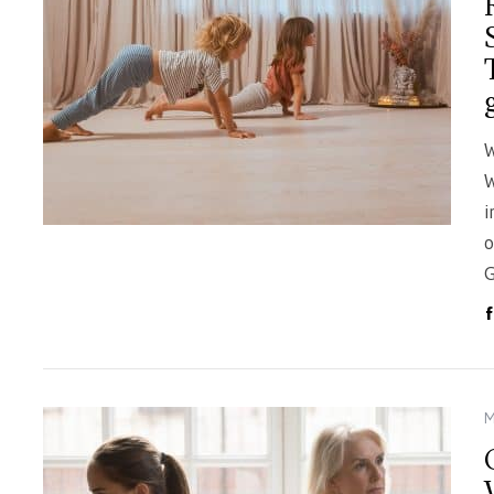
W
W
i
o
G
M