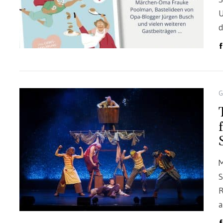
U
G
M
S
R
a