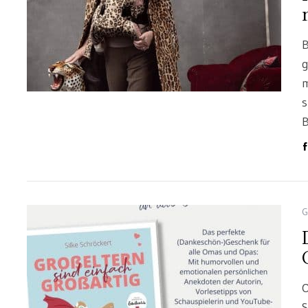
B
g
m
s
B
G
O
S