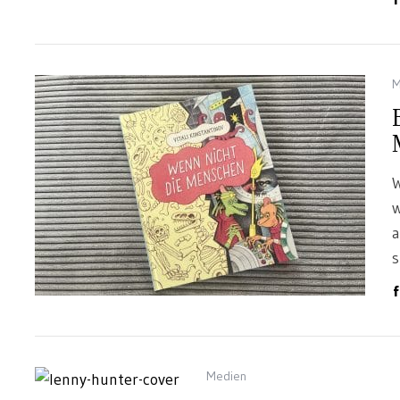
M
W
w
a
s
Medien