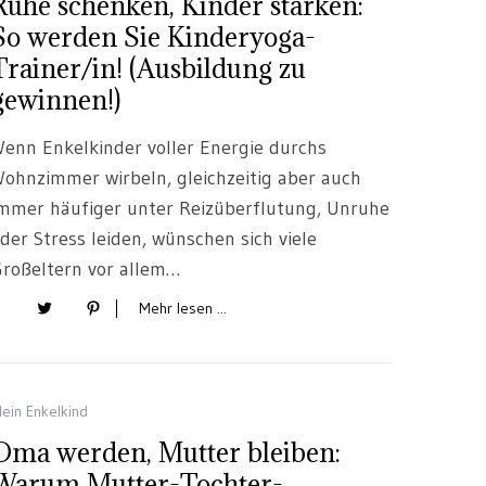
Ruhe schenken, Kinder stärken:
So werden Sie Kinderyoga-
Trainer/in! (Ausbildung zu
gewinnen!)
enn Enkelkinder voller Energie durchs
ohnzimmer wirbeln, gleichzeitig aber auch
mmer häufiger unter Reizüberflutung, Unruhe
der Stress leiden, wünschen sich viele
roßeltern vor allem…
Mehr lesen ...
ein Enkelkind
Oma werden, Mutter bleiben:
Warum Mutter-Tochter-