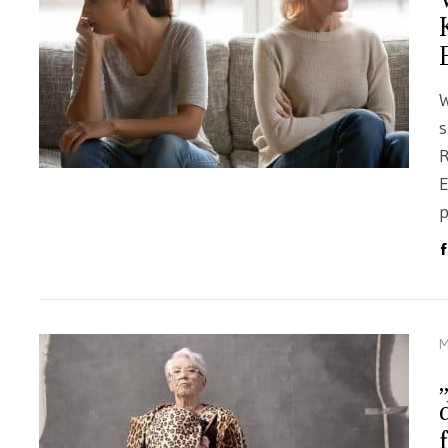
W
s
R
E
p
M