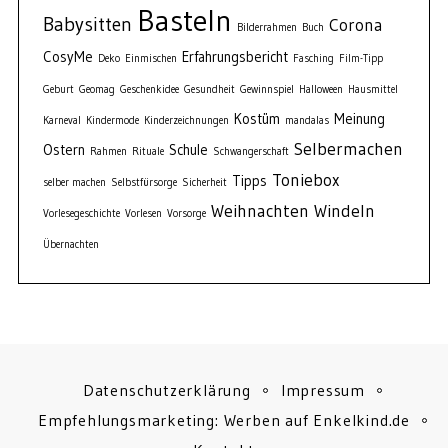
Basteln
Babysitten
Corona
Bilderrahmen
Buch
CosyMe
Erfahrungsbericht
Deko
Einmischen
Fasching
Film-Tipp
Geburt
Geomag
Geschenkidee
Gesundheit
Gewinnspiel
Halloween
Hausmittel
Kostüm
Meinung
Karneval
Kindermode
Kinderzeichnungen
mandalas
Selbermachen
Ostern
Schule
Rahmen
Rituale
Schwangerschaft
Toniebox
Tipps
selber machen
Selbstfürsorge
Sicherheit
Weihnachten
Windeln
Vorlesegeschichte
Vorlesen
Vorsorge
Übernachten
Datenschutzerklärung
Impressum
Empfehlungsmarketing: Werben auf Enkelkind.de