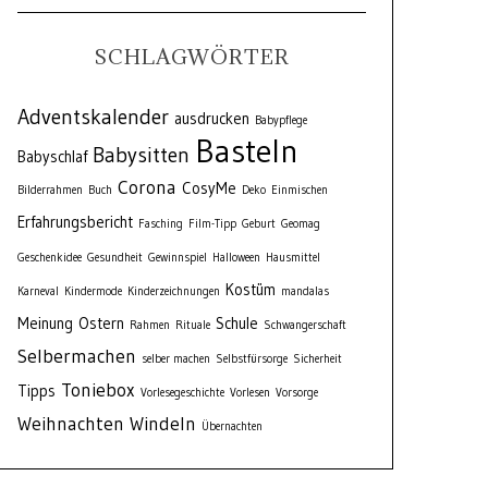
SCHLAGWÖRTER
Adventskalender
ausdrucken
Babypflege
Basteln
Babysitten
Babyschlaf
Corona
CosyMe
Bilderrahmen
Buch
Deko
Einmischen
Erfahrungsbericht
Fasching
Film-Tipp
Geburt
Geomag
Geschenkidee
Gesundheit
Gewinnspiel
Halloween
Hausmittel
Kostüm
Karneval
Kindermode
Kinderzeichnungen
mandalas
Meinung
Ostern
Schule
Rahmen
Rituale
Schwangerschaft
Selbermachen
selber machen
Selbstfürsorge
Sicherheit
Toniebox
Tipps
Vorlesegeschichte
Vorlesen
Vorsorge
Weihnachten
Windeln
Übernachten