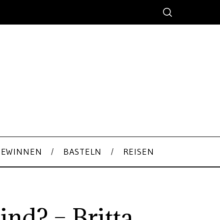
GEWINNEN
BASTELN
REISEN
nd? – Britta