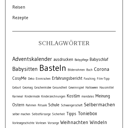
Reisen
Rezepte
SCHLAGWÖRTER
Adventskalender
ausdrucken
Babyschlaf
Babypflege
Basteln
Babysitten
Corona
Bilderrahmen
Buch
CosyMe
Erfahrungsbericht
Deko
Einmischen
Fasching
Film-Tipp
Geburt
Geomag
Geschenkidee
Gesundheit
Gewinnspiel
Halloween
Hausmittel
Kostüm
Meinung
Karneval
Kindermode
Kinderzeichnungen
mandalas
Selbermachen
Ostern
Schule
Rahmen
Rituale
Schwangerschaft
Toniebox
Tipps
selber machen
Selbstfürsorge
Sicherheit
Weihnachten
Windeln
Vorlesegeschichte
Vorlesen
Vorsorge