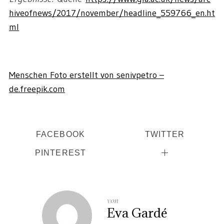
hiveofnews/2017/november/headline_559766_en.ht
ml
Menschen Foto erstellt von senivpetro –
de.freepik.com
FACEBOOK
TWITTER
PINTEREST
von
Eva Gardé