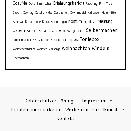
CosyMe
Erfahrungsbericht
Deko
Einmischen
Fasching
Film-Tipp
Geburt
Geomag
Geschenkidee
Gesundheit
Gewinnspiel
Halloween
Hausmittel
Kostüm
Meinung
Karneval
Kindermode
Kinderzeichnungen
mandalas
Selbermachen
Ostern
Schule
Rahmen
Rituale
Schwangerschaft
Toniebox
Tipps
selber machen
Selbstfürsorge
Sicherheit
Weihnachten
Windeln
Vorlesegeschichte
Vorlesen
Vorsorge
Übernachten
Datenschutzerklärung
Impressum
Empfehlungsmarketing: Werben auf Enkelkind.de
Kontakt