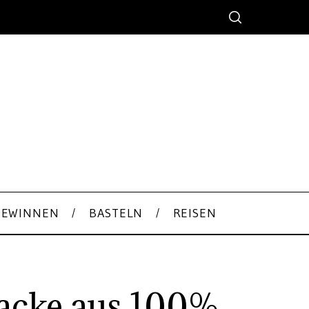
GEWINNEN
BASTELN
REISEN
acke aus 100%