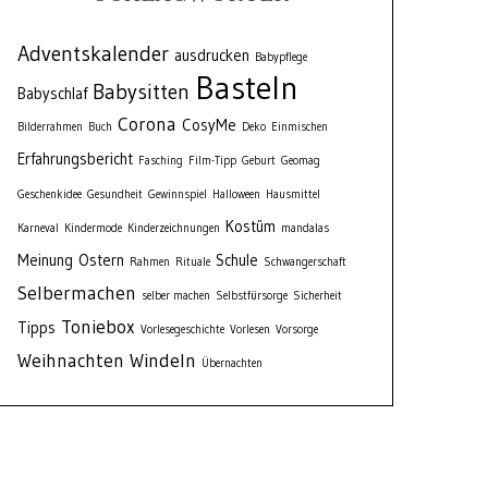
Adventskalender
ausdrucken
Babypflege
Basteln
Babysitten
Babyschlaf
Corona
CosyMe
Bilderrahmen
Buch
Deko
Einmischen
Erfahrungsbericht
Fasching
Film-Tipp
Geburt
Geomag
Geschenkidee
Gesundheit
Gewinnspiel
Halloween
Hausmittel
Kostüm
Karneval
Kindermode
Kinderzeichnungen
mandalas
Meinung
Ostern
Schule
Rahmen
Rituale
Schwangerschaft
Selbermachen
selber machen
Selbstfürsorge
Sicherheit
Toniebox
Tipps
Vorlesegeschichte
Vorlesen
Vorsorge
Weihnachten
Windeln
Übernachten