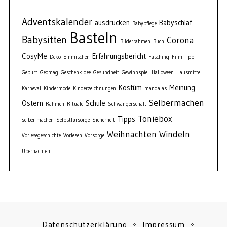
Adventskalender
ausdrucken
Babyschlaf
Babypflege
Basteln
Babysitten
Corona
Bilderrahmen
Buch
CosyMe
Erfahrungsbericht
Deko
Einmischen
Fasching
Film-Tipp
Geburt
Geomag
Geschenkidee
Gesundheit
Gewinnspiel
Halloween
Hausmittel
Kostüm
Meinung
Karneval
Kindermode
Kinderzeichnungen
mandalas
Selbermachen
Ostern
Schule
Rahmen
Rituale
Schwangerschaft
Toniebox
Tipps
selber machen
Selbstfürsorge
Sicherheit
Weihnachten
Windeln
Vorlesegeschichte
Vorlesen
Vorsorge
Übernachten
Datenschutzerklärung
Impressum