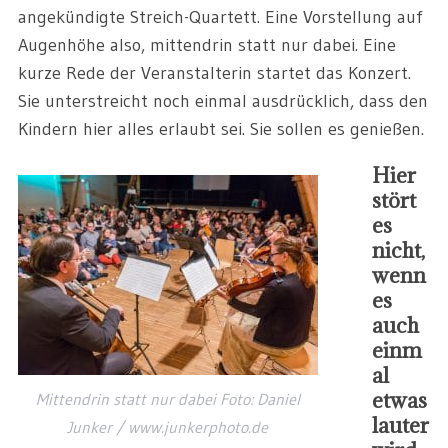
angekündigte Streich-Quartett. Eine Vorstellung auf
Augenhöhe also, mittendrin statt nur dabei. Eine
kurze Rede der Veranstalterin startet das Konzert.
Sie unterstreicht noch einmal ausdrücklich, dass den
Kindern hier alles erlaubt sei. Sie sollen es genießen.
Hier
stört
es
nicht,
wenn
es
auch
einm
al
etwas
Mittendrin statt nur dabei Foto: Daniel
lauter
Junker / www.junkerphoto.de