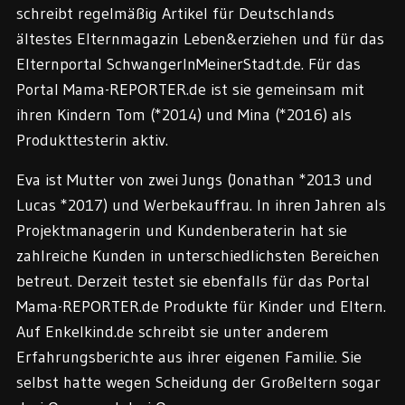
schreibt regelmäßig Artikel für Deutschlands
ältestes Elternmagazin Leben&erziehen und für das
Elternportal SchwangerInMeinerStadt.de. Für das
Portal Mama-REPORTER.de ist sie gemeinsam mit
ihren Kindern Tom (*2014) und Mina (*2016) als
Produkttesterin aktiv.
Eva ist Mutter von zwei Jungs (Jonathan *2013 und
Lucas *2017) und Werbekauffrau. In ihren Jahren als
Projektmanagerin und Kundenberaterin hat sie
zahlreiche Kunden in unterschiedlichsten Bereichen
betreut. Derzeit testet sie ebenfalls für das Portal
Mama-REPORTER.de Produkte für Kinder und Eltern.
Auf Enkelkind.de schreibt sie unter anderem
Erfahrungsberichte aus ihrer eigenen Familie. Sie
selbst hatte wegen Scheidung der Großeltern sogar