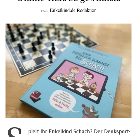
von
Enkelkind.de Redaktion
pielt Ihr Enkelkind Schach? Der Denksport-