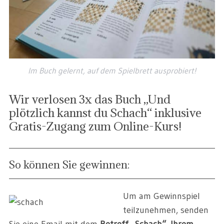
Im Buch gelernt, auf dem Spielbrett ausprobiert!
Wir verlosen 3x das Buch „Und
plötzlich kannst du Schach“ inklusive
Gratis-Zugang zum Online-Kurs!
So können Sie gewinnen:
Um am Gewinnspiel
teilzunehmen, senden