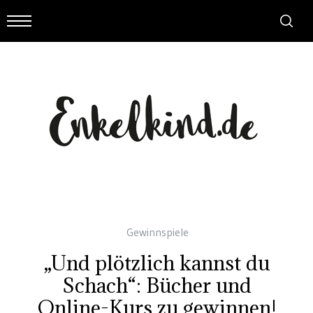
Gewinnspiele
„Und plötzlich kannst du
Schach“: Bücher und
Online-Kurs zu gewinnen!