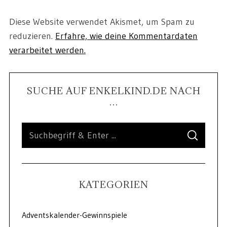
Diese Website verwendet Akismet, um Spam zu
reduzieren.
Erfahre, wie deine Kommentardaten
verarbeitet werden.
SUCHE AUF ENKELKIND.DE NACH
…
KATEGORIEN
Adventskalender-Gewinnspiele