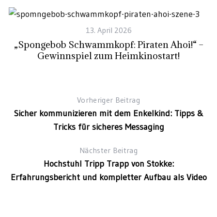
13. April 2026
,
„Spongebob Schwammkopf: Piraten Ahoi!“ –
„
Gewinnspiel zum Heimkinostart!
Vorheriger Beitrag
Sicher kommunizieren mit dem Enkelkind: Tipps &
Tricks für sicheres Messaging
Nächster Beitrag
Hochstuhl Tripp Trapp von Stokke:
Erfahrungsbericht und kompletter Aufbau als Video