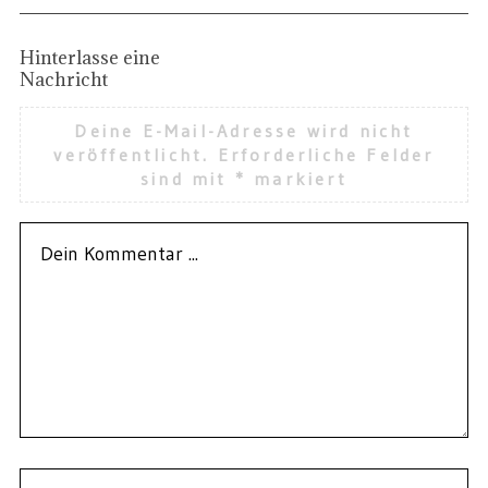
Hinterlasse eine
Nachricht
Deine E-Mail-Adresse wird nicht
veröffentlicht.
Erforderliche Felder
sind mit
*
markiert