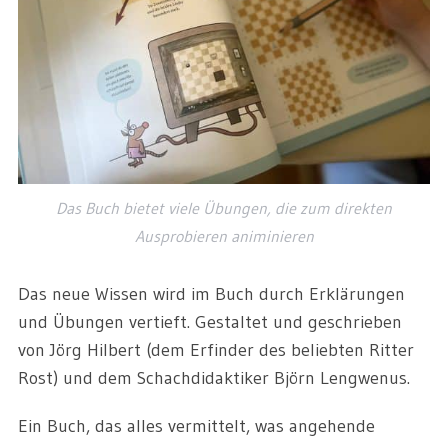
Das Buch bietet viele Übungen, die zum direkten
Ausprobieren animinieren
Das neue Wissen wird im Buch durch Erklärungen
und Übungen vertieft. Gestaltet und geschrieben
von Jörg Hilbert (dem Erfinder des beliebten Ritter
Rost) und dem Schachdidaktiker Björn Lengwenus.
Ein Buch, das alles vermittelt, was angehende