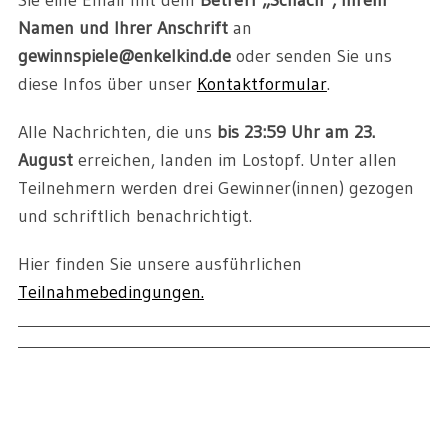
Sie eine Email mit dem
Betreff „Schach“, Ihrem
Namen und Ihrer Anschrift
an
gewinnspiele@enkelkind.de
oder senden Sie uns
diese Infos über unser
Kontaktformular
.
Alle Nachrichten, die uns
bis 23:59 Uhr am 23.
August
erreichen, landen im Lostopf. Unter allen
Teilnehmern werden drei Gewinner(innen) gezogen
und schriftlich benachrichtigt.
Hier finden Sie unsere ausführlichen
Teilnahmebedingungen.