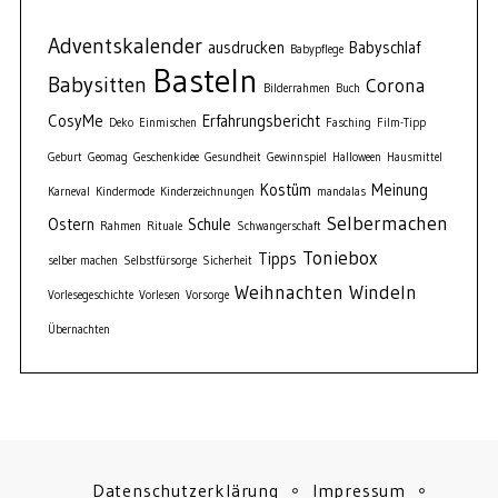
Adventskalender
ausdrucken
Babyschlaf
Babypflege
Basteln
Babysitten
Corona
Bilderrahmen
Buch
CosyMe
Erfahrungsbericht
Deko
Einmischen
Fasching
Film-Tipp
Geburt
Geomag
Geschenkidee
Gesundheit
Gewinnspiel
Halloween
Hausmittel
Kostüm
Meinung
Karneval
Kindermode
Kinderzeichnungen
mandalas
Selbermachen
Ostern
Schule
Rahmen
Rituale
Schwangerschaft
Toniebox
Tipps
selber machen
Selbstfürsorge
Sicherheit
Weihnachten
Windeln
Vorlesegeschichte
Vorlesen
Vorsorge
Übernachten
Datenschutzerklärung
Impressum