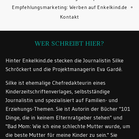
Empfehlungsmarketing: Werben auf Enkelkind.de
Kontakt
WER SCHREIBT HIER?
Hinter Enkelkind.de stecken die Journalistin Silke
Schröckert und die Projektmanagerin Eva Gardé.
Silke ist ehemalige Chefredakteurin eines
Kinderzeitschriftenverlages, selbstständige
Journalistin und spezialisiert auf Familien- und
Erziehungs-Themen. Sie ist Autorin der Bücher "101
Dinge, die in keinem Elternratgeber stehen" und
"Bad Mom: Wie ich eine schlechte Mutter wurde, um
die beste Mutter für meine Kinder zu sein." Sie