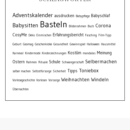
Adventskalender
ausdrucken
Babyschlaf
Babypflege
Basteln
Babysitten
Corona
Bilderrahmen
Buch
CosyMe
Erfahrungsbericht
Deko
Einmischen
Fasching
Film-Tipp
Geburt
Geomag
Geschenkidee
Gesundheit
Gewinnspiel
Halloween
Hausmittel
Kostüm
Meinung
Karneval
Kindermode
Kinderzeichnungen
mandalas
Selbermachen
Ostern
Schule
Rahmen
Rituale
Schwangerschaft
Toniebox
Tipps
selber machen
Selbstfürsorge
Sicherheit
Weihnachten
Windeln
Vorlesegeschichte
Vorlesen
Vorsorge
Übernachten