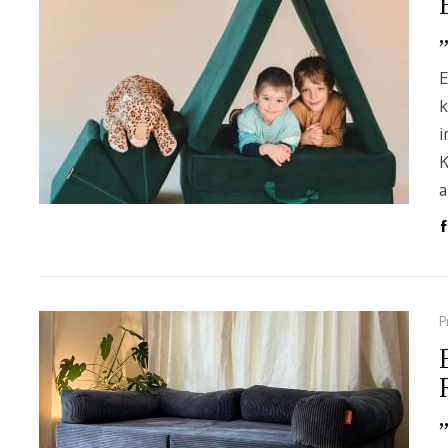
E
k
i
K
a
P