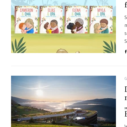
S
m
s
S
G
W