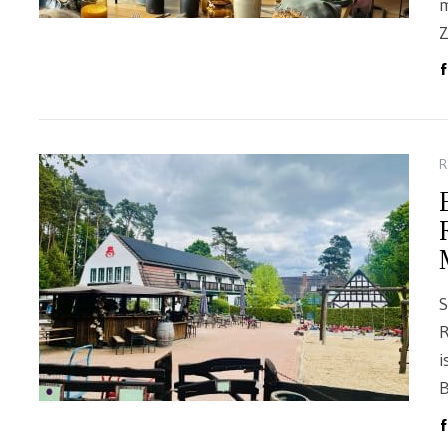
m
Z
R
S
R
i
B