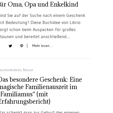
für Oma, Opa und Enkelkind
ind Sie auf der Suche nach einem Geschenk
it Bedeutung? Diese Buchidee von Librio
orgt schon beim Auspacken für großes
taunen und bereitet anschließend…
Mehr lesen ...
eschenkideen
,
Reisen
Das besondere Geschenk: Eine
magische Familienauszeit im
„Familiamus“ (mit
Erfahrungsbericht)
as schenkt man zur Geburt des eigenen