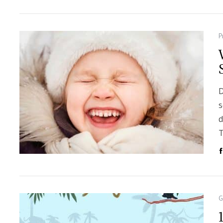
P
D
s
d
G