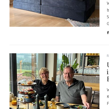
W
b
S
G
R
W
K
F