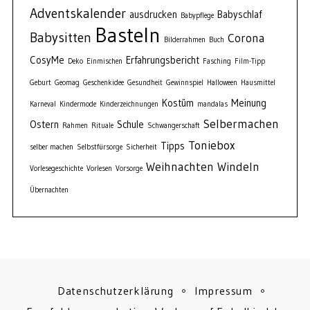
Adventskalender
ausdrucken
Babyschlaf
Babypflege
Basteln
Babysitten
Corona
Bilderrahmen
Buch
CosyMe
Erfahrungsbericht
Deko
Einmischen
Fasching
Film-Tipp
Geburt
Geomag
Geschenkidee
Gesundheit
Gewinnspiel
Halloween
Hausmittel
Kostüm
Meinung
Karneval
Kindermode
Kinderzeichnungen
mandalas
Selbermachen
Ostern
Schule
Rahmen
Rituale
Schwangerschaft
Toniebox
Tipps
selber machen
Selbstfürsorge
Sicherheit
Weihnachten
Windeln
Vorlesegeschichte
Vorlesen
Vorsorge
Übernachten
Datenschutzerklärung
Impressum