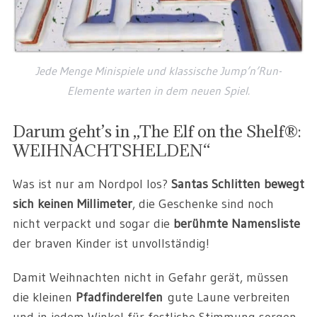
Jede Menge Minispiele und klassische Jump’n’Run-
Elemente warten in dem neuen Spiel.
Darum geht’s in „The Elf on the Shelf®:
WEIHNACHTSHELDEN“
Was ist nur am Nordpol los?
Santas Schlitten bewegt
sich keinen Millimeter
, die Geschenke sind noch
nicht verpackt und sogar die
berühmte Namensliste
der braven Kinder ist unvollständig!
Damit Weihnachten nicht in Gefahr gerät, müssen
die kleinen
Pfadfinderelfen
gute Laune verbreiten