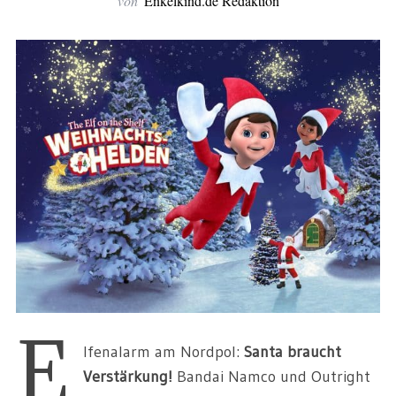
von
Enkelkind.de Redaktion
E
lfenalarm am Nordpol:
Santa braucht
Verstärkung!
Bandai Namco und Outright