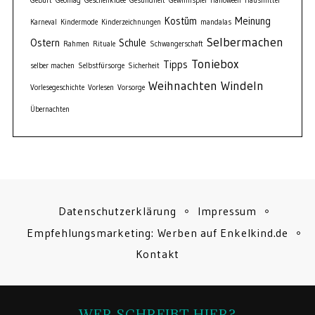
Geburt
Geomag
Geschenkidee
Gesundheit
Gewinnspiel
Halloween
Hausmittel
Kostüm
Meinung
Karneval
Kindermode
Kinderzeichnungen
mandalas
Selbermachen
Ostern
Schule
Rahmen
Rituale
Schwangerschaft
Toniebox
Tipps
selber machen
Selbstfürsorge
Sicherheit
Weihnachten
Windeln
Vorlesegeschichte
Vorlesen
Vorsorge
Übernachten
Datenschutzerklärung
Impressum
Empfehlungsmarketing: Werben auf Enkelkind.de
Kontakt
WER SCHREIBT HIER?